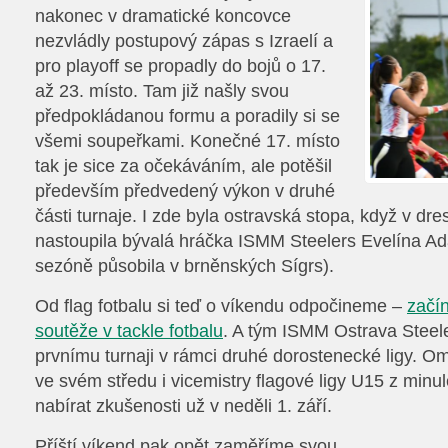
nakonec v dramatické koncovce
nezvládly postupový zápas s Izraelí a
pro playoff se propadly do bojů o 17.
až 23. místo. Tam již našly svou
předpokládanou formu a poradily si se
všemi soupeřkami. Konečné 17. místo
tak je sice za očekáváním, ale potěšil
především předvedený výkon v druhé
části turnaje. I zde byla ostravská stopa, když v d
nastoupila bývalá hráčka ISMM Steelers Evelína Ad
sezóně působila v brněnských Sígrs).
Od flag fotbalu si teď o víkendu odpočineme –
začín
soutěže v tackle fotbalu
. A tým ISMM Ostrava Steele
prvnímu turnaji v rámci druhé dorostenecké ligy. O
ve svém středu i vicemistry flagové ligy U15 z minu
nabírat zkušenosti už v neděli 1. září.
Příští víkend pak opět zaměříme svou