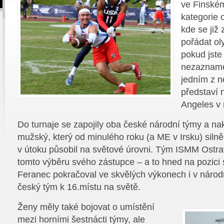
ve Finském
kategorie 
kde se již 
pořádat ol
pokud jste 
nezaznamen
jedním z n
představí 
Angeles v 
Do turnaje se zapojily oba české národní týmy a na
mužský, který od minulého roku (a ME v Irsku) silně
v útoku působil na světové úrovni. Tým ISMM Ostra
tomto výběru svého zástupce – a to hned na pozici
Feranec pokračoval ve skvělých výkonech i v národ
český tým k 16.místu na světě.
Ženy měly také bojovat o umístění
mezi horními šestnácti týmy, ale