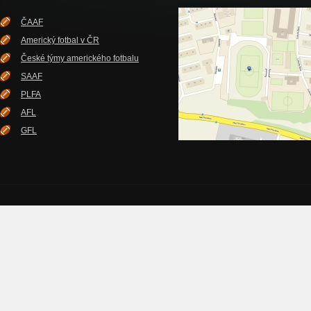
ČAAF
Americký fotbal v ČR
České týmy amerického fotbalu
SAAF
PLFA
AFL
GFL