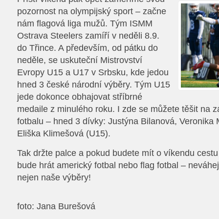
pozornost na olympijský sport – začne
nám flagová liga mužů. Tým ISMM
Ostrava Steelers zamíří v neděli 8.9.
do Třince. A především, od pátku do
neděle, se uskuteční Mistrovství
Evropy U15 a U17 v Srbsku, kde jedou
hned 3 české národní výběry. Tým U15
jede dokonce obhajovat stříbrné
medaile z minulého roku. I zde se můžete těšit na 
fotbalu – hned 3 dívky: Justýna Bilanová, Veronika
Eliška Klimešová (U15).
Tak držte palce a pokud budete mít o víkendu cestu
bude hrát americký fotbal nebo flag fotbal – neváhejt
nejen naše výběry!
foto: Jana Burešová